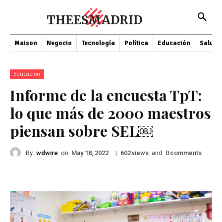
THEESMADRID
Maison
Negocio
Tecnología
Política
Educación
Salud
Educación
Informe de la encuesta TpT:
lo que más de 2000 maestros
piensan sobre SEL￼
By
wdwire
on
|
views
and
comments
May 18, 2022
602
0