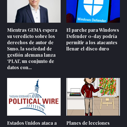
Mientras GEMA espera
El parche para Windows
su veredicto sobre los
Defender 0-day podría
derechos de autor de
permitir a los atacantes
Suno, la sociedad de
llenar el disco duro
gestión alemana lanza
‘PLAI’, un conjunto de
datos con...
Estados Unidos ataca a
Planes de lecciones