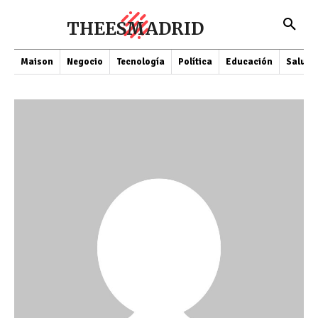
THEESMADRID
Maison
Negocio
Tecnología
Política
Educación
Salud