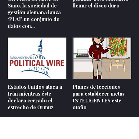
Suno, la sociedad de
llenar el disco duro
gestión alemana lanza
‘PLAI’, un conjunto de
datos con...
Estados Unidos ataca a
Planes de lecciones
Irán mientras éste
para establecer metas
declara cerrado el
INTELIGENTES este
estrecho de Ormuz
otoño