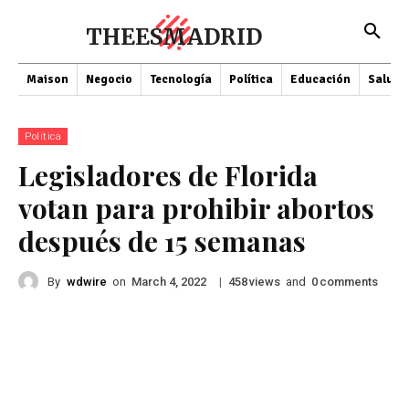
THEESMADRID
Maison
Negocio
Tecnología
Política
Educación
Salud
Política
Legisladores de Florida
votan para prohibir abortos
después de 15 semanas
By
wdwire
on
|
views
and
comments
March 4, 2022
458
0