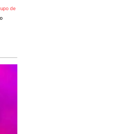
rupo de
io