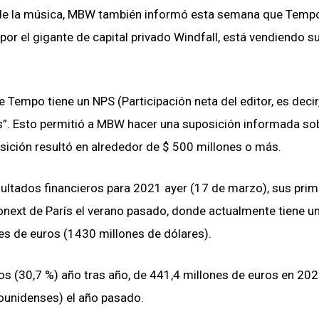
 de la música, MBW también informó esta semana que Temp
or el gigante de capital privado Windfall, está vendiendo s
 Tempo tiene un NPS (Participación neta del editor, es decir
s”. Esto permitió a MBW hacer una suposición informada sob
osición resultó en alrededor de $ 500 millones o más.
sultados financieros para 2021 ayer (17 de marzo), sus pri
onext de París el verano pasado, donde actualmente tiene u
es de euros (1430 millones de dólares).
s (30,7 %) año tras año, de 441,4 millones de euros en 202
ounidenses) el año pasado.