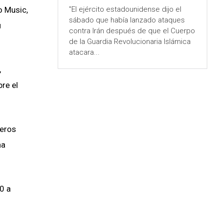
"El ejército estadounidense dijo el
o Music,
sábado que había lanzado ataques
u
contra Irán después de que el Cuerpo
de la Guardia Revolucionaria Islámica
atacara...
,
re el
meros
na
0 a