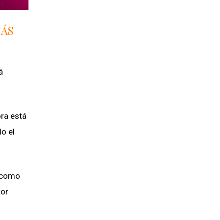
MÁS
á
ora está
o el
s como
tor