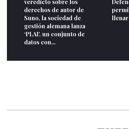
veredicto sobre los
Defen
derechos de autor de
permit
Suno, la sociedad de
llenar
gestión alemana lanza
‘PLAI’, un conjunto de
datos con...