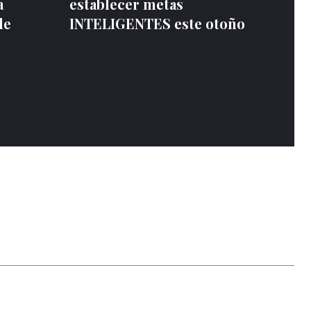
a
establecer metas
de
INTELIGENTES este otoño