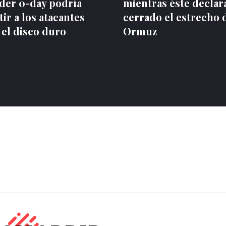
der 0-day podría
mientras éste declar
ir a los atacantes
cerrado el estrecho 
 el disco duro
Ormuz