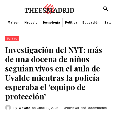
THEESMADRID
Maison
Negocio
Tecnología
Política
Educación
Salud
Política
Investigación del NYT: más
de una docena de niños
seguían vivos en el aula de
Uvalde mientras la policía
esperaba el ‘equipo de
protección’
By
wdwire
on
|
views
and
comments
June 10, 2022
398
0