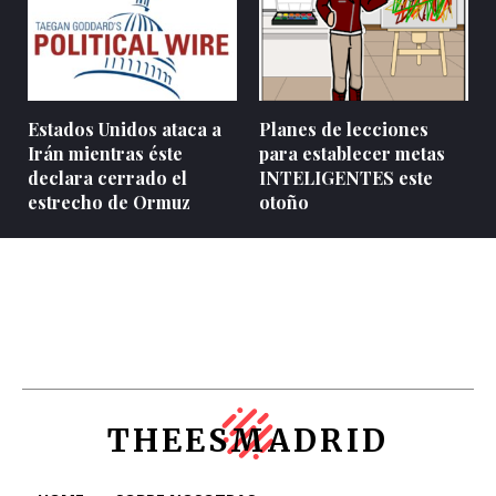
Estados Unidos ataca a
Planes de lecciones
Irán mientras éste
para establecer metas
declara cerrado el
INTELIGENTES este
estrecho de Ormuz
otoño
THEESMADRID