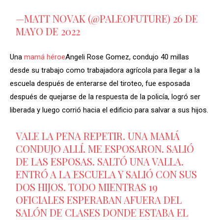
—MATT NOVAK (@PALEOFUTURE)
26 DE
MAYO DE 2022
Una
mamá héroe
Angeli Rose Gomez, condujo 40 millas
desde su trabajo como trabajadora agrícola para llegar a la
escuela después de enterarse del tiroteo, fue esposada
después de quejarse de la respuesta de la policía, logró ser
liberada y luego corrió hacia el edificio para salvar a sus hijos.
VALE LA PENA REPETIR. UNA MAMÁ
CONDUJO ALLÍ. ME ESPOSARON. SALIÓ
DE LAS ESPOSAS. SALTÓ UNA VALLA.
ENTRÓ A LA ESCUELA Y SALIÓ CON SUS
DOS HIJOS. TODO MIENTRAS 19
OFICIALES ESPERABAN AFUERA DEL
SALÓN DE CLASES DONDE ESTABA EL