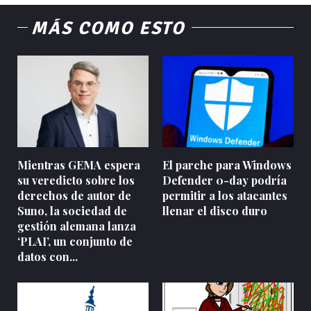
MÁS COMO ESTO
Mientras GEMA espera
El parche para Windows
su veredicto sobre los
Defender 0-day podría
derechos de autor de
permitir a los atacantes
Suno, la sociedad de
llenar el disco duro
gestión alemana lanza
‘PLAI’, un conjunto de
datos con...