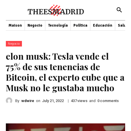
THEESMADRID
Maison
Negocio
Tecnología
Política
Educación
Salud
Negocio
elon musk: Tesla vende el
75% de sus tenencias de
Bitcoin, el experto cube que a
Musk no le gustaba mucho
By
wdwire
on
|
views
and
comments
July 21, 2022
437
0