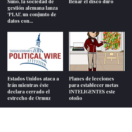
Suno, la sociedad de
llenar el disco duro
gestión alemana lanza
‘PLAI’, un conjunto de
datos con...
Estados Unidos ataca a
Planes de lecciones
Irán mientras éste
para establecer metas
declara cerrado el
INTELIGENTES este
estrecho de Ormuz
otoño