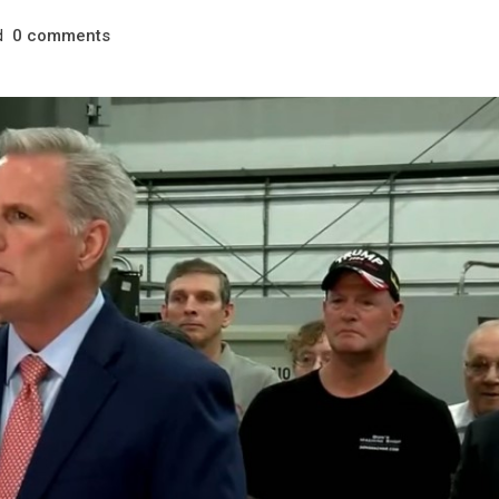
d
comments
0