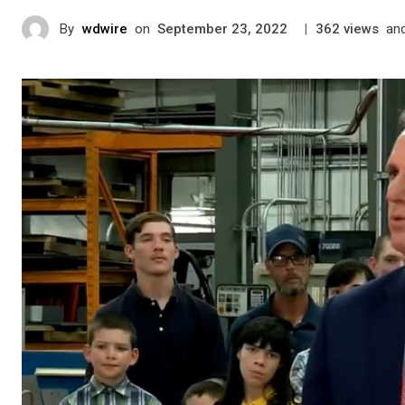
By
wdwire
on
|
views
an
September 23, 2022
362