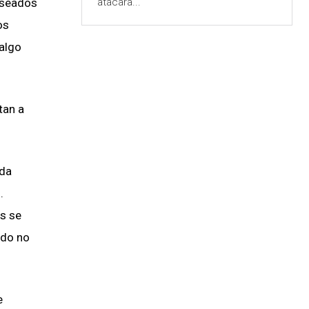
atacara...
deseados
os
 algo
tan a
eda
.
os se
ndo no
e