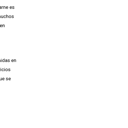
arne es
 muchos
 en
midas en
icios
ue se