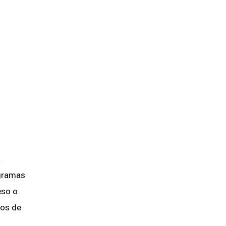
a
ogramas
eso o
ios de