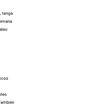
e
, tenga
semana.
aleo
nicos
ntes
 También