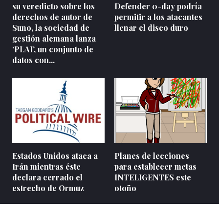
su veredicto sobre los
Defender 0-day podría
derechos de autor de
permitir a los atacantes
Suno, la sociedad de
llenar el disco duro
gestión alemana lanza
‘PLAI’, un conjunto de
datos con...
Estados Unidos ataca a
Planes de lecciones
Irán mientras éste
para establecer metas
declara cerrado el
INTELIGENTES este
estrecho de Ormuz
otoño