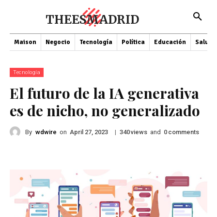
THEESMADRID
Maison
Negocio
Tecnología
Política
Educación
Salud
Tecnología
El futuro de la IA generativa
es de nicho, no generalizado
By
wdwire
on
|
views
and
comments
April 27, 2023
340
0