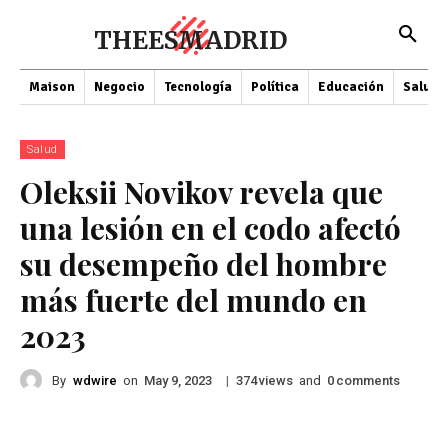
THEESMADRID
Maison
Negocio
Tecnología
Política
Educación
Salud
Salud
Oleksii Novikov revela que
una lesión en el codo afectó
su desempeño del hombre
más fuerte del mundo en
2023
By
wdwire
on
|
views
and
comments
May 9, 2023
374
0