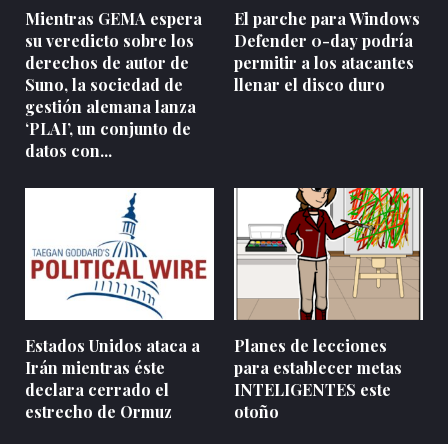
Mientras GEMA espera
El parche para Windows
su veredicto sobre los
Defender 0-day podría
derechos de autor de
permitir a los atacantes
Suno, la sociedad de
llenar el disco duro
gestión alemana lanza
‘PLAI’, un conjunto de
datos con...
Estados Unidos ataca a
Planes de lecciones
Irán mientras éste
para establecer metas
declara cerrado el
INTELIGENTES este
estrecho de Ormuz
otoño