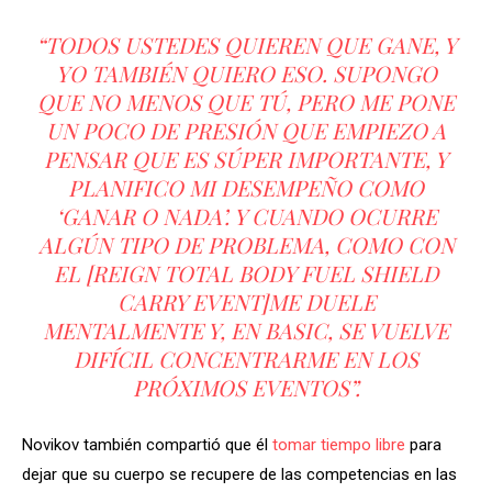
“TODOS USTEDES QUIEREN QUE GANE, Y
YO TAMBIÉN QUIERO ESO. SUPONGO
QUE NO MENOS QUE TÚ, PERO ME PONE
UN POCO DE PRESIÓN QUE EMPIEZO A
PENSAR QUE ES SÚPER IMPORTANTE, Y
PLANIFICO MI DESEMPEÑO COMO
‘GANAR O NADA’. Y CUANDO OCURRE
ALGÚN TIPO DE PROBLEMA, COMO CON
EL [REIGN TOTAL BODY FUEL SHIELD
CARRY EVENT]ME DUELE
MENTALMENTE Y, EN BASIC, SE VUELVE
DIFÍCIL CONCENTRARME EN LOS
PRÓXIMOS EVENTOS”.
Novikov también compartió que él
tomar tiempo libre
para
dejar que su cuerpo se recupere de las competencias en las