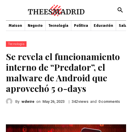
THEESMADRID
Maison
Negocio
Tecnología
Política
Educación
Salud
Tecnología
Se revela el funcionamiento
interno de “Predator”, el
malware de Android que
aprovechó 5 0-days
By
wdwire
on
|
views
and
comments
May 26, 2023
342
0