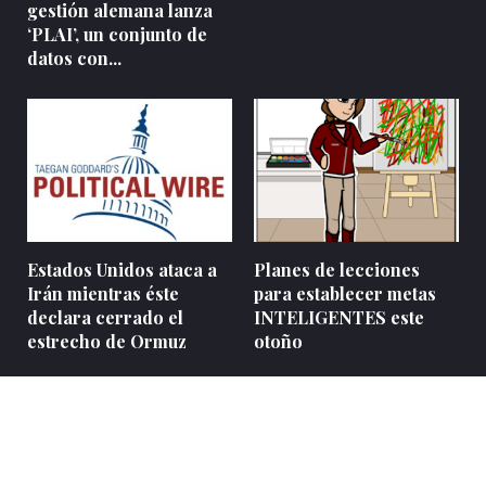
gestión alemana lanza
‘PLAI’, un conjunto de
datos con...
Estados Unidos ataca a
Planes de lecciones
Irán mientras éste
para establecer metas
declara cerrado el
INTELIGENTES este
estrecho de Ormuz
otoño