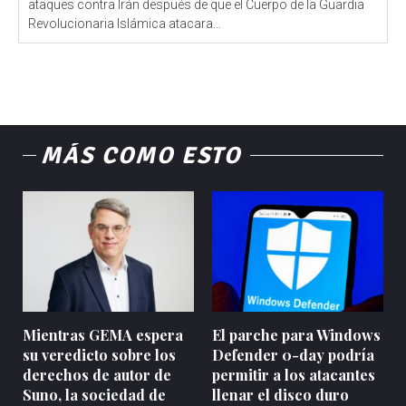
ataques contra Irán después de que el Cuerpo de la Guardia
Revolucionaria Islámica atacara...
MÁS COMO ESTO
Mientras GEMA espera
El parche para Windows
su veredicto sobre los
Defender 0-day podría
derechos de autor de
permitir a los atacantes
Suno, la sociedad de
llenar el disco duro