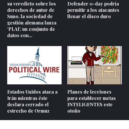
su veredicto sobre los
Defender 0-day podría
derechos de autor de
permitir a los atacantes
Suno, la sociedad de
llenar el disco duro
gestión alemana lanza
‘PLAI’, un conjunto de
datos con...
Estados Unidos ataca a
Planes de lecciones
Irán mientras éste
para establecer metas
declara cerrado el
INTELIGENTES este
estrecho de Ormuz
otoño