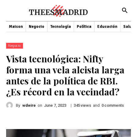
THEESMADRID
Maison
Negocio
Tecnología
Política
Educación
Salud
Negocio
Vista tecnológica: Nifty
forma una vela alcista larga
antes de la política de RBI.
¿Es récord en la vecindad?
By
wdwire
on
|
views
and
comments
June 7, 2023
345
0