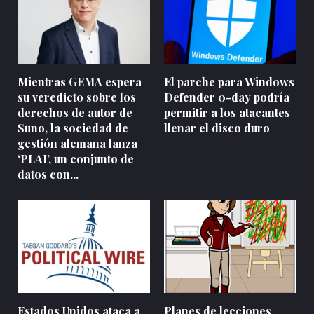
Mientras GEMA espera
El parche para Windows
su veredicto sobre los
Defender 0-day podría
derechos de autor de
permitir a los atacantes
Suno, la sociedad de
llenar el disco duro
gestión alemana lanza
‘PLAI’, un conjunto de
datos con...
Estados Unidos ataca a
Planes de lecciones