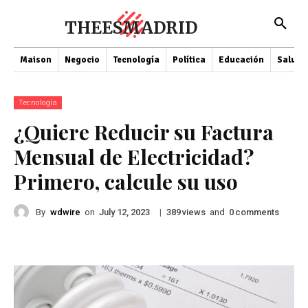
THEESMADRID
Maison
Negocio
Tecnología
Política
Educación
Salud
Tecnología
¿Quiere Reducir su Factura
Mensual de Electricidad?
Primero, calcule su uso
By
wdwire
on
|
views
and
comments
July 12, 2023
389
0