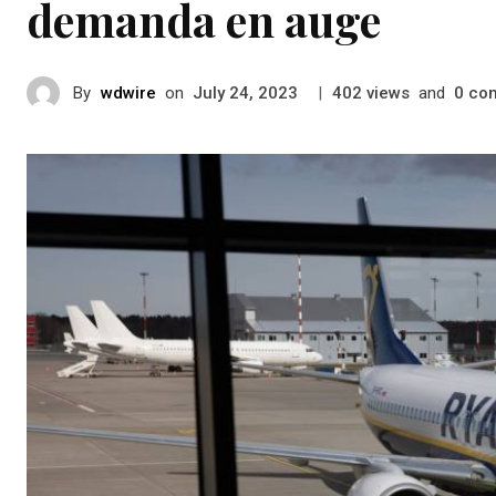
demanda en auge
By
wdwire
on
|
views
and
co
July 24, 2023
402
0