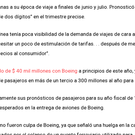
as a su época de viaje a finales de junio y julio. Pronosticó
e dos dígitos” en el trimestre precise.
línea tenía poca visibilidad de la demanda de viajes de cara a
sitar un poco de estimulación de tarifas. . . después de m
precios al consumidor”.
o de $ 40 mil millones con Boeing
a principios de este año, 
 pasajeros en más de un tercio a 300 millones al año para
geramente sus pronósticos de pasajeros para su año fiscal de
s esperados en la entrega de aviones de Boeing.
os no fueron culpa de Boeing, ya que señaló una huelga en la 
dos ​​por el colapso de un puente ferroviario utilizado para