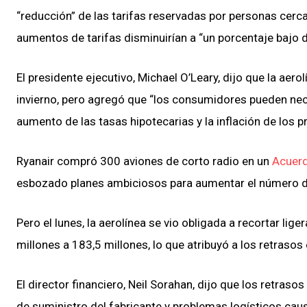
“reducción” de las tarifas reservadas por personas cercan
aumentos de tarifas disminuirían a “un porcentaje bajo d
El presidente ejecutivo, Michael O’Leary, dijo que la aero
invierno, pero agregó que “los consumidores pueden nece
aumento de las tasas hipotecarias y la inflación de los 
Ryanair compró 300 aviones de corto radio en un
Acuerd
esbozado planes ambiciosos para aumentar el número de
Pero el lunes, la aerolínea se vio obligada a recortar li
millones a 183,5 millones, lo que atribuyó a los retraso
El director financiero, Neil Sorahan, dijo que los retras
de suministro del fabricante y problemas logísticos causa