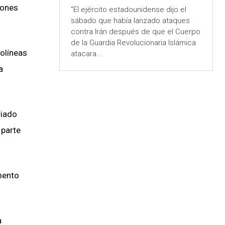
lones
"El ejército estadounidense dijo el
sábado que había lanzado ataques
contra Irán después de que el Cuerpo
de la Guardia Revolucionaria Islámica
rolíneas
atacara...
a
riado
 parte
mento
a