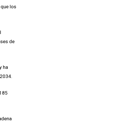
 que los
l
eses de
y ha
 2034.
 185
cadena