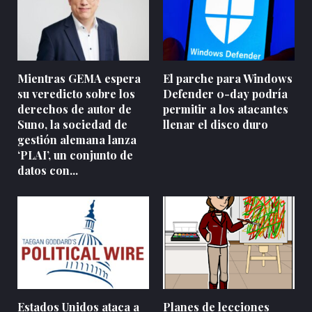
Mientras GEMA espera
El parche para Windows
su veredicto sobre los
Defender 0-day podría
derechos de autor de
permitir a los atacantes
Suno, la sociedad de
llenar el disco duro
gestión alemana lanza
‘PLAI’, un conjunto de
datos con...
Estados Unidos ataca a
Planes de lecciones