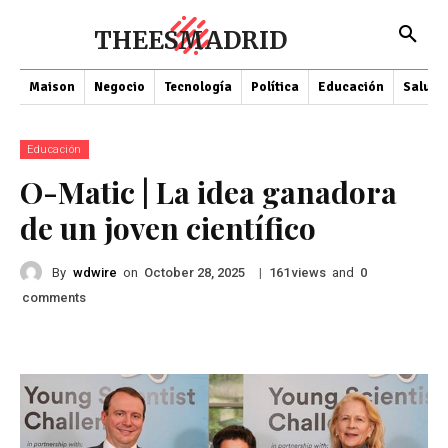
THEESMADRID
Maison
Negocio
Tecnología
Política
Educación
Salud
Educación
O-Matic | La idea ganadora
de un joven científico
By
wdwire
on
|
views
and
October 28, 2025
161
0
comments