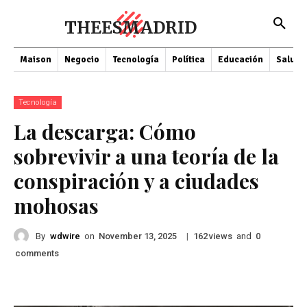
THEESMADRID
Maison
Negocio
Tecnología
Política
Educación
Salud
Tecnología
La descarga: Cómo
sobrevivir a una teoría de la
conspiración y a ciudades
mohosas
By
wdwire
on
|
views
and
November 13, 2025
162
0
comments