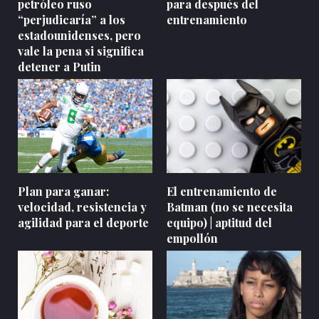
petróleo ruso
para después del
“perjudicaría” a los
entrenamiento
estadounidenses, pero
vale la pena si significa
detener a Putin
Plan para ganar:
El entrenamiento de
velocidad, resistencia y
Batman (no se necesita
agilidad para el deporte
equipo) | aptitud del
empollón