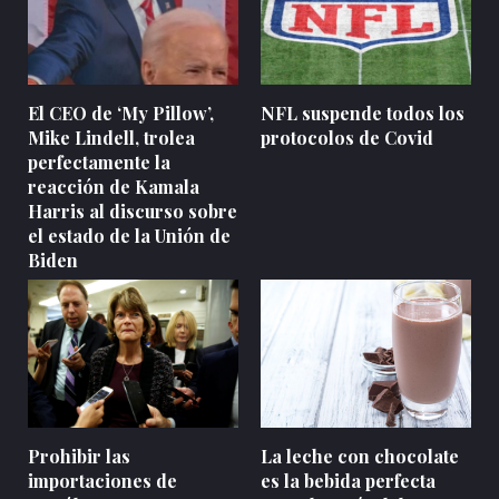
El CEO de ‘My Pillow’,
NFL suspende todos los
Mike Lindell, trolea
protocolos de Covid
perfectamente la
reacción de Kamala
Harris al discurso sobre
el estado de la Unión de
Biden
Prohibir las
La leche con chocolate
importaciones de
es la bebida perfecta