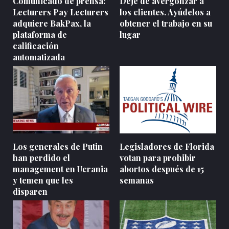
Comunicado de prensa:
Deje de avergonzar a
Lecturers Pay Lecturers
los clientes. Ayúdelos a
adquiere BakPax, la
obtener el trabajo en su
plataforma de
lugar
calificación
automatizada
Los generales de Putin
Legisladores de Florida
han perdido el
votan para prohibir
management en Ucrania
abortos después de 15
y temen que les
semanas
disparen