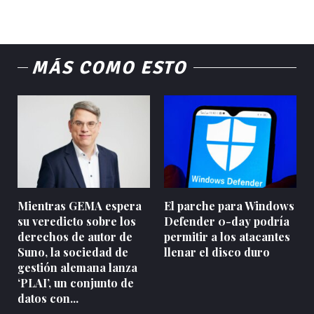
MÁS COMO ESTO
Mientras GEMA espera
El parche para Windows
su veredicto sobre los
Defender 0-day podría
derechos de autor de
permitir a los atacantes
Suno, la sociedad de
llenar el disco duro
gestión alemana lanza
‘PLAI’, un conjunto de
datos con...