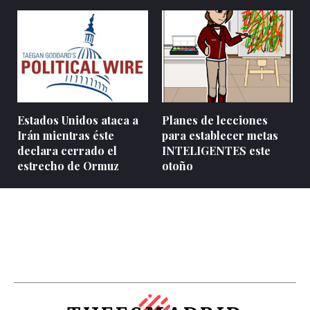
Estados Unidos ataca a
Planes de lecciones
Irán mientras éste
para establecer metas
declara cerrado el
INTELIGENTES este
estrecho de Ormuz
otoño