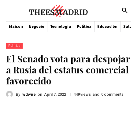
THEESMADRID
Maison
Negocio
Tecnología
Política
Educación
Salud
Política
El Senado vota para despojar
a Rusia del estatus comercial
favorecido
By
wdwire
on
|
views
and
comments
April 7, 2022
449
0