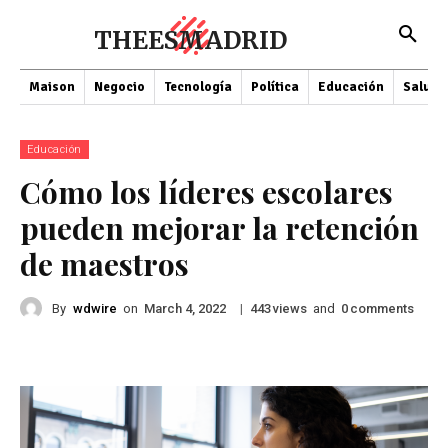
THEESMADRID
Maison
Negocio
Tecnología
Política
Educación
Salud
Educación
Cómo los líderes escolares
pueden mejorar la retención
de maestros
By
wdwire
on
|
views
and
comments
March 4, 2022
443
0