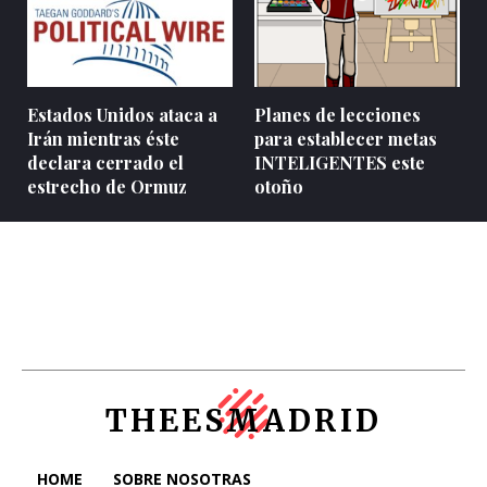
Estados Unidos ataca a
Planes de lecciones
Irán mientras éste
para establecer metas
declara cerrado el
INTELIGENTES este
estrecho de Ormuz
otoño
THEESMADRID
HOME
SOBRE NOSOTRAS