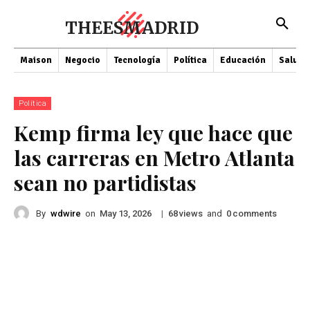
THEESMADRID
Maison
Negocio
Tecnología
Política
Educación
Salud
Política
Kemp firma ley que hace que
las carreras en Metro Atlanta
sean no partidistas
By
wdwire
on
|
views
and
comments
May 13, 2026
68
0