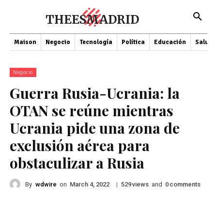
THEESMADRID
Maison
Negocio
Tecnología
Política
Educación
Salud
Negocio
Guerra Rusia-Ucrania: la
OTAN se reúne mientras
Ucrania pide una zona de
exclusión aérea para
obstaculizar a Rusia
By
wdwire
on
|
views
and
comments
March 4, 2022
529
0