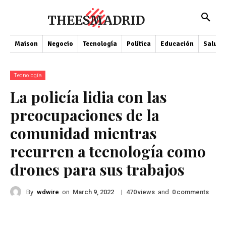
THEESMADRID
Maison
Negocio
Tecnología
Política
Educación
Salud
Tecnología
La policía lidia con las
preocupaciones de la
comunidad mientras
recurren a tecnología como
drones para sus trabajos
By
wdwire
on
|
views
and
comments
March 9, 2022
470
0