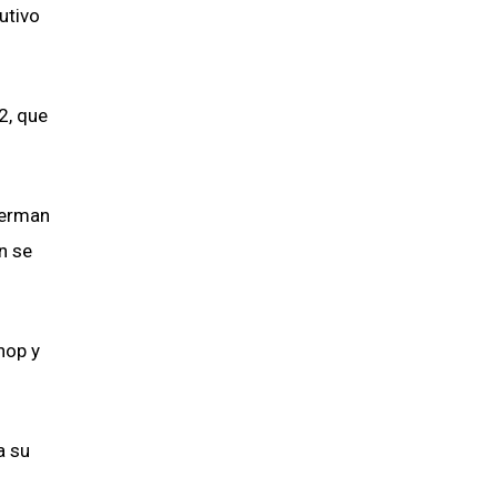
utivo
2, que
serman
n se
hop y
​​su