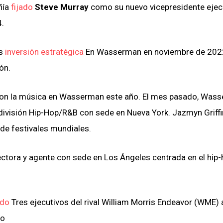
ñía
fijado
Steve
Murray
como su nuevo vicepresidente ejec
4.
‘s
inversión estratégica
En Wasserman en noviembre de 202
ón.
 con la música en Wasserman este año. El mes pasado, Was
división Hip-Hop/R&B con sede en Nueva York. Jazmyn Griffi
de festivales mundiales.
tora y agente con sede en Los Ángeles centrada en el hip-
ado
Tres ejecutivos del rival William Morris Endeavor (WME) a 
do