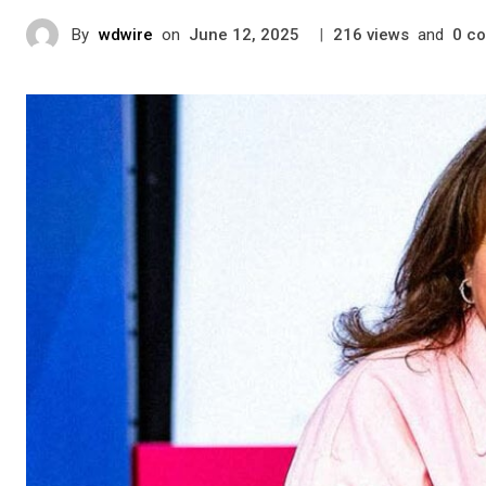
By
wdwire
on
|
views
and
c
June 12, 2025
216
0