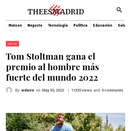
THEESMADRID
Maison
Negocio
Tecnología
Política
Educación
Salud
Salud
Tom Stoltman gana el
premio al hombre más
fuerte del mundo 2022
By
wdwire
on
|
views
and
comments
May 30, 2022
11335
0