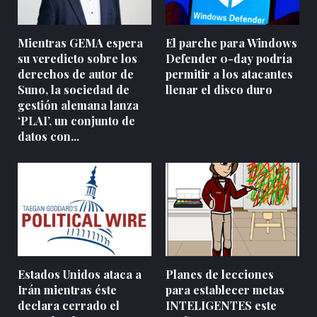
Mientras GEMA espera
El parche para Windows
su veredicto sobre los
Defender 0-day podría
derechos de autor de
permitir a los atacantes
Suno, la sociedad de
llenar el disco duro
gestión alemana lanza
‘PLAI’, un conjunto de
datos con...
Estados Unidos ataca a
Planes de lecciones
Irán mientras éste
para establecer metas
declara cerrado el
INTELIGENTES este