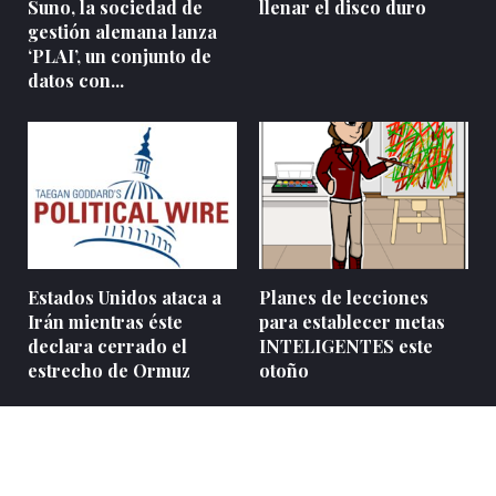
Suno, la sociedad de
llenar el disco duro
gestión alemana lanza
‘PLAI’, un conjunto de
datos con...
Estados Unidos ataca a
Planes de lecciones
Irán mientras éste
para establecer metas
declara cerrado el
INTELIGENTES este
estrecho de Ormuz
otoño