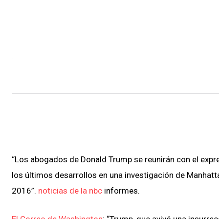
“Los abogados de Donald Trump se reunirán con el expre
los últimos desarrollos en una investigación de Manhat
2016”.
noticias de la nbc
informes.
El Correo de Washington
: “Trump, que avivó una insurre