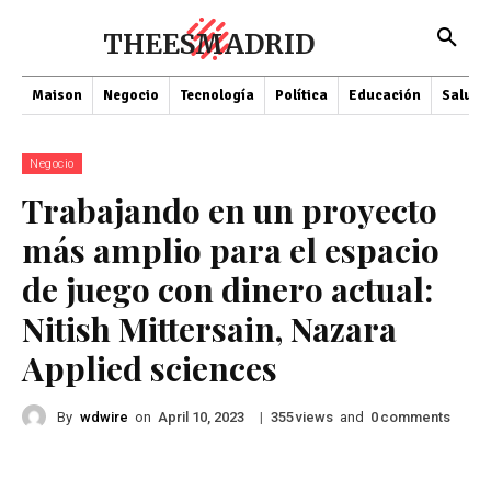
THEESMADRID
Maison
Negocio
Tecnología
Política
Educación
Salud
Negocio
Trabajando en un proyecto
más amplio para el espacio
de juego con dinero actual:
Nitish Mittersain, Nazara
Applied sciences
By
wdwire
on
|
views
and
comments
April 10, 2023
355
0