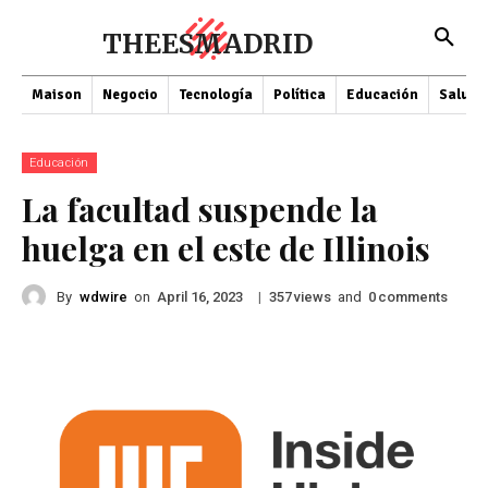
THEESMADRID
Maison
Negocio
Tecnología
Política
Educación
Salud
Educación
La facultad suspende la
huelga en el este de Illinois
By
wdwire
on
|
views
and
comments
April 16, 2023
357
0