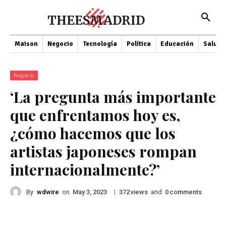
THEESMADRID
Maison
Negocio
Tecnología
Política
Educación
Salud
Negocio
‘La pregunta más importante
que enfrentamos hoy es,
¿cómo hacemos que los
artistas japoneses rompan
internacionalmente?’
By
wdwire
on
|
views
and
comments
May 3, 2023
372
0