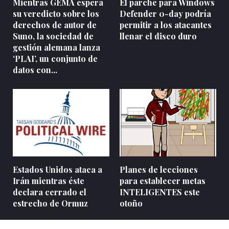
Mientras GEMA espera
El parche para Windows
su veredicto sobre los
Defender 0-day podría
derechos de autor de
permitir a los atacantes
Suno, la sociedad de
llenar el disco duro
gestión alemana lanza
‘PLAI’, un conjunto de
datos con...
Estados Unidos ataca a
Planes de lecciones
Irán mientras éste
para establecer metas
declara cerrado el
INTELIGENTES este
estrecho de Ormuz
otoño