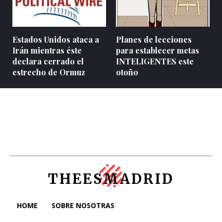
Estados Unidos ataca a
Planes de lecciones
Irán mientras éste
para establecer metas
declara cerrado el
INTELIGENTES este
estrecho de Ormuz
otoño
THEESMADRID
HOME
SOBRE NOSOTRAS