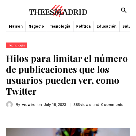
THEESMADRID
Maison
Negocio
Tecnología
Política
Educación
Salud
Tecnología
Hilos para limitar el número
de publicaciones que los
usuarios pueden ver, como
Twitter
By
wdwire
on
|
views
and
comments
July 18, 2023
383
0