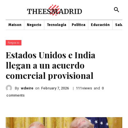
THEESMADRID
Maison
Negocio
Tecnología
Política
Educación
Salud
Negocio
Estados Unidos e India
llegan a un acuerdo
comercial provisional
By
wdwire
on
|
views
and
February 7, 2026
111
0
comments