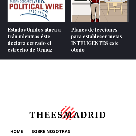
Estados Unidos ataca a
Planes de lecciones
Irán mientras éste
para establecer metas
declara cerrado el
INTELIGENTES este
estrecho de Ormuz
otoño
THEESMADRID
HOME
SOBRE NOSOTRAS