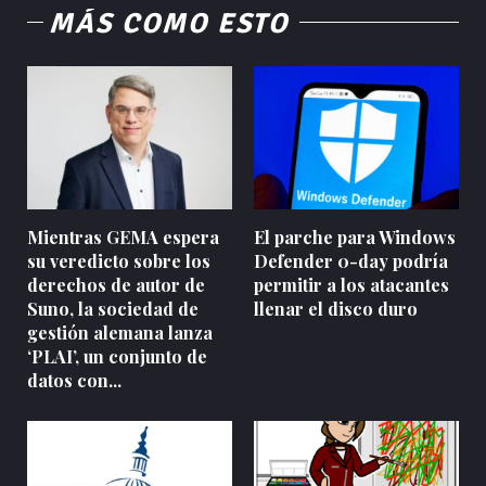
MÁS COMO ESTO
Mientras GEMA espera
El parche para Windows
su veredicto sobre los
Defender 0-day podría
derechos de autor de
permitir a los atacantes
Suno, la sociedad de
llenar el disco duro
gestión alemana lanza
‘PLAI’, un conjunto de
datos con...